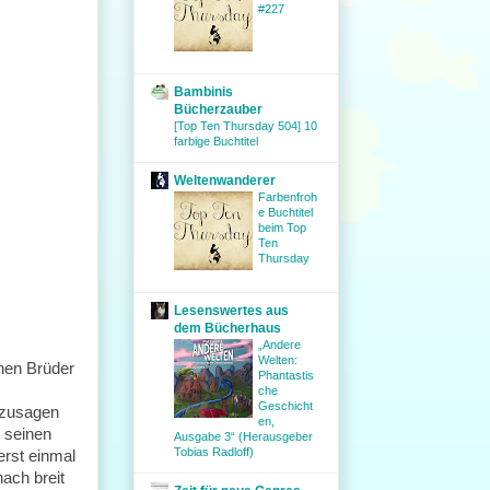
#227
Bambinis
Bücherzauber
[Top Ten Thursday 504] 10
farbige Buchtitel
Weltenwanderer
Farbenfroh
e Buchtitel
beim Top
Ten
Thursday
Lesenswertes aus
dem Bücherhaus
„Andere
Welten:
chen Brüder
Phantastis
che
Geschicht
ozusagen
en,
n seinen
Ausgabe 3“ (Herausgeber
Tobias Radloff)
erst einmal
nach breit