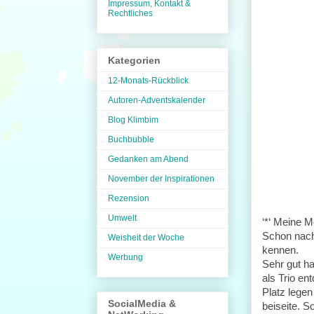
Impressum, Kontakt &
Rechtliches
Kategorien
12-Monats-Rückblick
Autoren-Adventskalender
Blog Klimbim
Buchbubble
Gedanken am Abend
November der Inspirationen
Rezension
Umwelt
‘*‘ Meine M
Schon nach 
Weisheit der Woche
kennen.
Werbung
Sehr gut h
als Trio en
Platz legen
SocialMedia &
beiseite. S