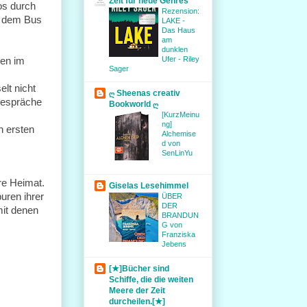
Zeit für neue Genres
los durch
Rezension:
us dem Bus
LAKE -
Das Haus
am
dunklen
Ufer - Riley
gen im
Sager
lt nicht
ღ Sheenas creativ
Gespräche
Bookworld ღ
[KurzMeinu
ng]
n ersten
Alchemise
d von
SenLinYu
re Heimat.
Giselas Lesehimmel
uren ihrer
ÜBER
DER
mit denen
BRANDUN
G von
Franziska
Jebens
[★]Bücher sind
Schiffe, die die weiten
Meere der Zeit
durcheilen.[★]