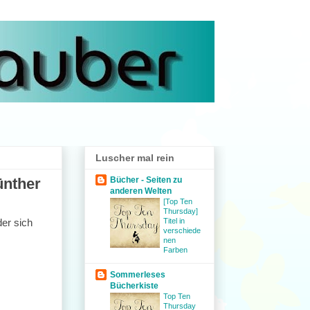
Luscher mal rein
ünther
Bücher - Seiten zu
anderen Welten
[Top Ten
Thursday]
Titel in
er sich
verschiede
nen
Farben
Sommerleses
Bücherkiste
Top Ten
Thursday