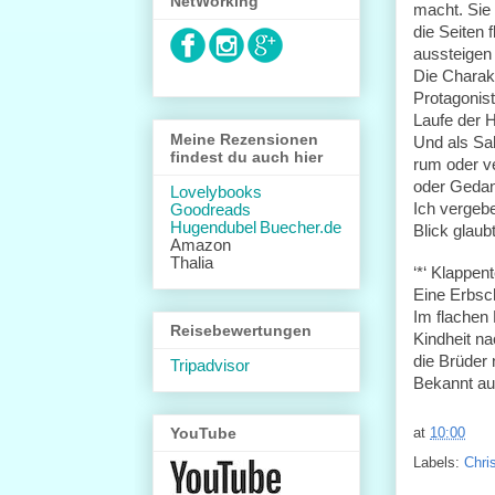
NetWorking
macht. Sie 
die Seiten 
aussteigen
Die Charakt
Protagonist
Laufe der H
Meine Rezensionen
Und als Sah
findest du auch hier
rum oder v
oder Gedank
Lovelybooks
Ich vergebe
Goodreads
Hugendubel
Buecher.de
Blick glaubt
Amazon
Thalia
‘*‘ Klappent
Eine Erbsch
Im flachen
Reisebewertungen
Kindheit n
die Brüder 
Tripadvisor
Bekannt au
at
10:00
YouTube
Labels:
Chri