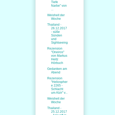
Tiefe
Narbe" von
...
Weisheit der
Woche
Thailand -
26.12.2017
- süße
Sünden
und
Sightseeing
Rezension
"Oneiros"
von Markus
Heitz
Hörbuch
Gedanken am
Abend
Rezension
"Heliospher
e 2265 -
Schlacht
um Alzir" v...
Weisheit der
Woche
Thailand -
25.12.2017