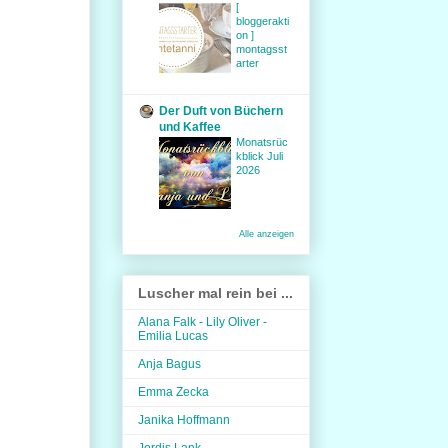
[
bloggerakti
on ]
montagsst
arter
Der Duft von Büchern
und Kaffee
Monatsrüc
kblick Juli
2026
Alle anzeigen
Luscher mal rein bei ...
Alana Falk - Lily Oliver -
Emilia Lucas
Anja Bagus
Emma Zecka
Janika Hoffmann
Jordis Lank