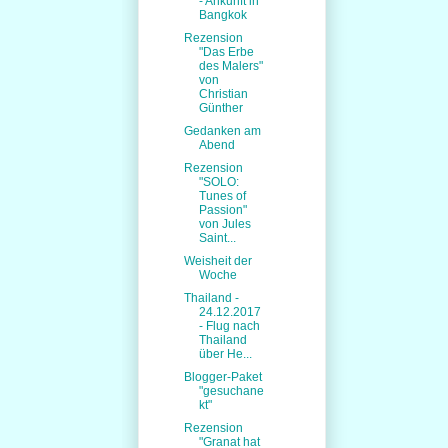
- Ankunft in
Bangkok
Rezension
"Das Erbe
des Malers"
von
Christian
Günther
Gedanken am
Abend
Rezension
"SOLO:
Tunes of
Passion"
von Jules
Saint...
Weisheit der
Woche
Thailand -
24.12.2017
- Flug nach
Thailand
über He...
Blogger-Paket
"gesuchane
kt"
Rezension
"Granat hat