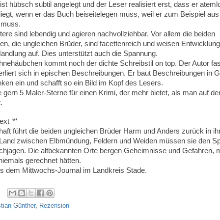
ist hübsch subtil angelegt und der Leser realisiert erst, dass er atem
fliegt, wenn er das Buch beiseitelegen muss, weil er zum Beispiel a
 muss.
ere sind lebendig und agieren nachvollziehbar. Vor allem die beiden
en, die ungleichen Brüder, sind facettenreich und weisen Entwicklun
andlung auf. Dies unterstützt auch die Spannung.
nehäubchen kommt noch der dichte Schreibstil on top. Der Autor fase
erliert sich in epischen Beschreibungen. Er baut Beschreibungen in 
en ein und schafft so ein Bild im Kopf des Lesers.
 gern 5 Maler-Sterne für einen Krimi, der mehr bietet, als man auf de
.
ext ‘*‘
aft führt die beiden ungleichen Brüder Harm und Anders zurück in ih
 Land zwischen Elbmündung, Feldern und Weiden müssen sie den Sp
achjagen. Die altbekannten Orte bergen Geheimnisse und Gefahren, 
niemals gerechnet hätten.
s dem Mittwochs-Journal im Landkreis Stade.
stian Günther
,
Rezension