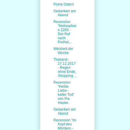
Frohe Ostern
Gedanken am
Abend
Rezension
"Heliospher
e 2265 -
Der Ruf
nach
Freihei...
Weisheit der
Woche
Thailand -
27.12.2017
- Regen
ohne Ende,
Shopping ...
Rezension
"Heiße
Liebe -
kalter Tod"
von Pia
Hepke
Gedanken am
Abend
Rezension "Im
Kopf des
Mörders -